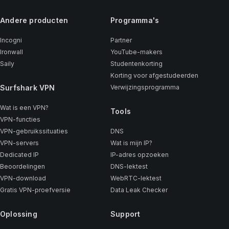
Andere producten
Programma's
Incogni
Partner
Ironwall
YouTube-makers
Saily
Studentenkorting
Korting voor afgestudeerden
Surfshark VPN
Verwijzingsprogramma
Wat is een VPN?
Tools
VPN-functies
VPN-gebruikssituaties
DNS
VPN-servers
Wat is mijn IP?
Dedicated IP
IP-adres opzoeken
Beoordelingen
DNS-lektest
VPN-download
WebRTC-lektest
Gratis VPN-proefversie
Data Leak Checker
Oplossing
Support