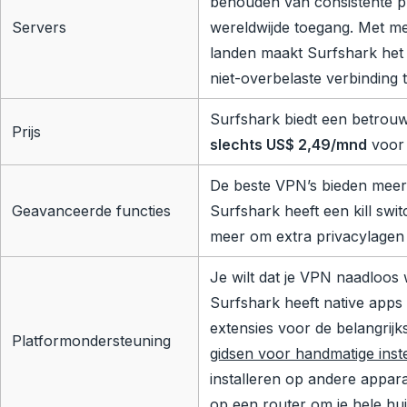
behouden van consistente pr
Servers
wereldwijde toegang. Met me
landen maakt Surfshark het 
niet-overbelaste verbinding 
Surfshark biedt een betro
Prijs
slechts
US$ 2,49
/mnd
voor 
De beste VPN’s bieden meer
Geavanceerde functies
Surfshark heeft een kill sw
meer om extra privacylagen 
Je wilt dat je VPN naadloos 
Surfshark heeft native apps 
extensies voor de belangrij
Platformondersteuning
gidsen voor handmatige inste
installeren op andere appara
op een router om je hele h