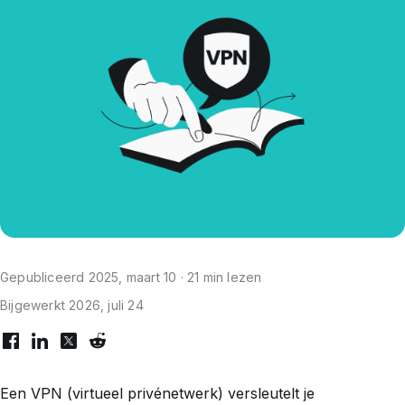
Gepubliceerd 2025, maart 10 · 21 min lezen
Bijgewerkt 2026, juli 24
Een VPN (virtueel privénetwerk) versleutelt je