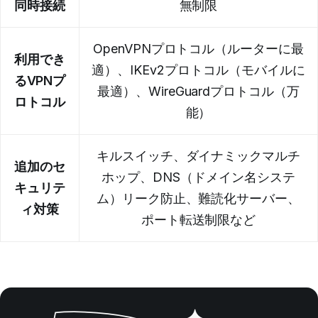
同時接続
無制限
OpenVPNプロトコル（ルーターに最
利用でき
適）、IKEv2プロトコル（モバイルに
るVPNプ
最適）、WireGuardプロトコル（万
ロトコル
能）
キルスイッチ、ダイナミックマルチ
追加のセ
ホップ、DNS（ドメイン名システ
キュリテ
ム）リーク防止、難読化サーバー、
ィ対策
ポート転送制限など