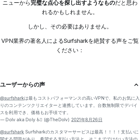
ニューから
完璧な点心を探し出すようなもの
だと思わ
れるかもしれません。
しかし、その必要はありません。
VPN業界の著名人によるSurfsharkを絶賛する声をご覧
ください：
ユーザーからの声
@surfshark
は最もコストパフォーマンスの高いVPNで、私のお気に入
りのコンテンツクリエイターと連携しています。台数無制限でデバイ
スを利用でき、価格もお手頃です。
— Dolv aka Doly ♿️‍️‍⚧️ (@TheDolv)
2021年8月26日
@surfshark
Surfsharkのカスタマーサービスは最高！！！！支払いに
関する問題があり、希望する支払い方法と、そこまでではない方法の