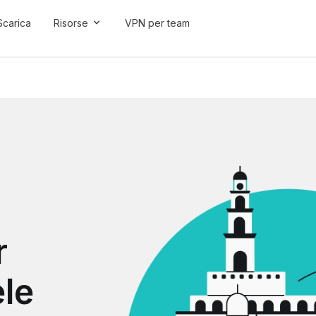
Scarica
Risorse
VPN per team
r
ele