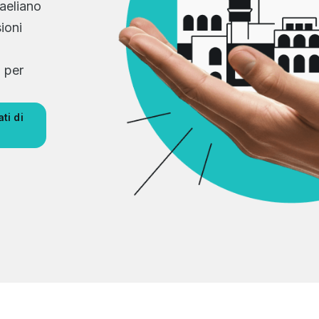
raeliano
ioni
N per
ti di