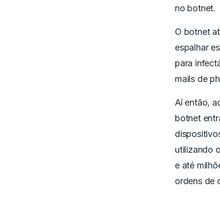
no botnet.
O botnet at
espalhar e
para infect
mails de ph
Aí então, a
botnet entr
dispositivo
utilizando 
e até milh
ordens de 