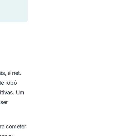
s, e net.
de robô
titivas. Um
 ser
ara cometer