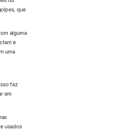
nes ou
golpes, que
 com alguma
ectam e
com uma
Isso faz
ar em
nas
 e usados