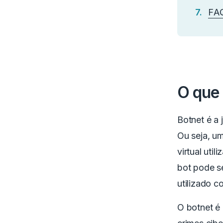
FA
O que 
Botnet é a 
Ou seja, u
virtual uti
bot pode se
utilizado 
O botnet é 