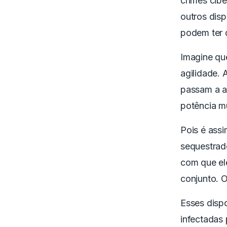
crimes cibe
outros disp
podem ter d
Imagine qu
agilidade.
passam a ag
potência m
Pois é ass
sequestrad
com que el
conjunto. 
Esses disp
infectadas