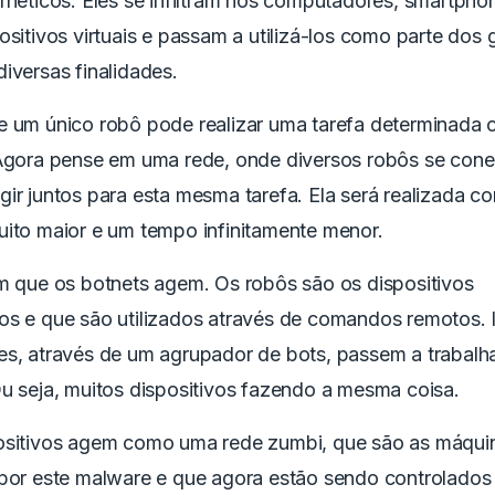
rnéticos. Eles se infiltram nos computadores, smartpho
ositivos virtuais e passam a utilizá-los como parte dos 
iversas finalidades.
e um único robô pode realizar uma tarefa determinada
 Agora pense em uma rede, onde diversos robôs se con
ir juntos para esta mesma tarefa. Ela será realizada 
uito maior e um tempo infinitamente menor.
im que os botnets agem. Os robôs são os dispositivos
os e que são utilizados através de comandos remotos. 
es, através de um agrupador de bots, passem a trabalh
Ou seja, muitos dispositivos fazendo a mesma coisa.
ositivos agem como uma rede zumbi, que são as máqui
 por este malware e que agora estão sendo controlados