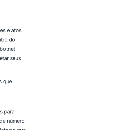
es e atos
ntro do
 botnet
etar seus
s que
s para
nde número