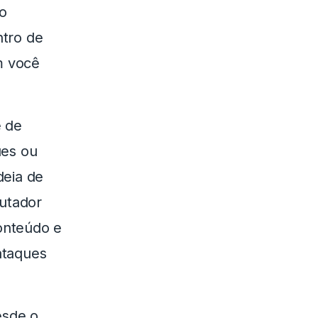
ro
ntro de
m você
e de
ues ou
deia de
utador
onteúdo e
ataques
esde o