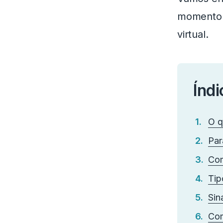
momento q
virtual.
Índi
O q
Par
Com
Tip
Sin
Com