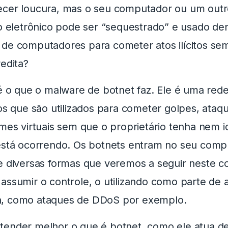
cer loucura, mas o seu computador ou um out
vo eletrônico pode ser “sequestrado” e usado de
de computadores para cometer atos ilícitos se
redita?
 é o que o malware de botnet faz. Ele é uma red
vos que são utilizados para cometer golpes, ataq
imes virtuais sem que o proprietário tenha nem i
está ocorrendo. Os botnets entram no seu comp
e diversas formas que veremos a seguir neste c
assumir o controle, o utilizando como parte de 
, como ataques de DDoS por exemplo.
ender melhor o que é botnet, como ele atua d