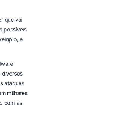
r que vai
s possíveis
xemplo, e
alware
 diversos
os ataques
om milhares
do com as