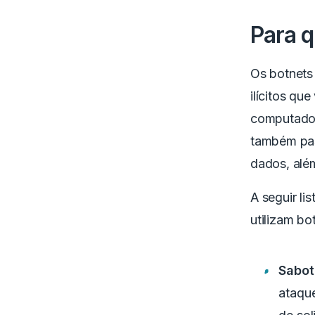
Para q
Os botnets
ilícitos qu
computador
também pas
dados, além
A seguir l
utilizam bo
Sabot
ataque