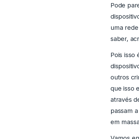
Pode pare
dispositi
uma rede 
saber, ac
Pois isso
dispositi
outros cr
que isso 
através d
passam a 
em massa
Vamos ent