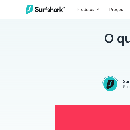
Produtos
Preços
O q
Sur
9 d