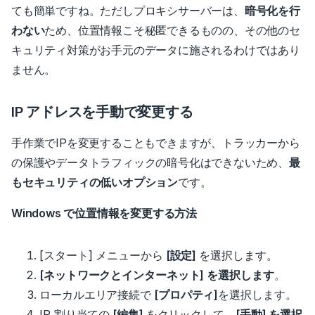
ても簡単ですね。
ただしプロキシサーバーは、
暗号化を行
わない
ため、位置情報こそ秘匿できるものの、その他のセ
キュリティ対策がお手元のデータに施されるわけではあり
ません。
IP アドレスを手動で変更する
手作業でIPを変更することもできますが、トラッカーから
の保護やデータトラフィックの暗号化はできないため、
最
もセキュリティの低いオプション
です。
Windows で位置情報を変更する方法
[スタート] メニューから
[設定]
を選択します。
[ネットワークとインターネット] を選択します
。
ローカルエリア接続で
[プロパティ]
を選択します。
IP 割り当ての
[編集]
をクリックして、
[手動] を選択