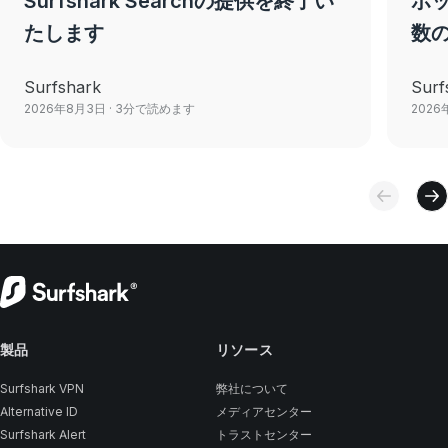
Surfshark Searchの提供を終了い
ボ
たします
数
Surfshark
Surf
2026年8月3日
· 3分で読めます
2026
製品
リソース
Surfshark VPN
弊社について
Alternative ID
メディアセンター
Surfshark Alert
トラストセンター