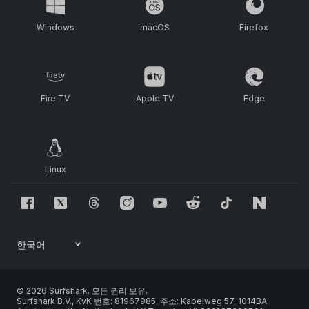
Windows
macOS
Firefox
Fire TV
Apple TV
Edge
Linux
© 2026 Surfshark. 모든 권리 보유.
Surfshark B.V., KvK 번호: 81967985, 주소: Kabelweg 57, 1014BA