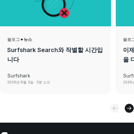
블로그
뉴스
블로
Surfshark Search와 작별할 시간입
이제 
니다
을 
Surfshark
Surf
2026년 8월 3일
· 3분 소요
2026