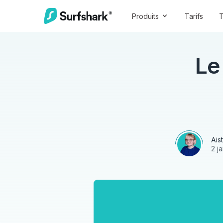
Produits
Tarifs
T
Le
Ais
2 j