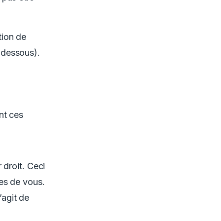
tion de
-dessous).
nt ces
 droit. Ceci
hes de vous.
’agit de