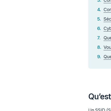
Com
Com
Séc
Cyb
Que
Vou
Que
Qu’est
Un SSID (Se