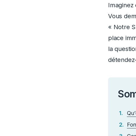
Imaginez c
Vous deman
« Notre S
place imm
la questi
détendez-
Som
Qu’
Fon