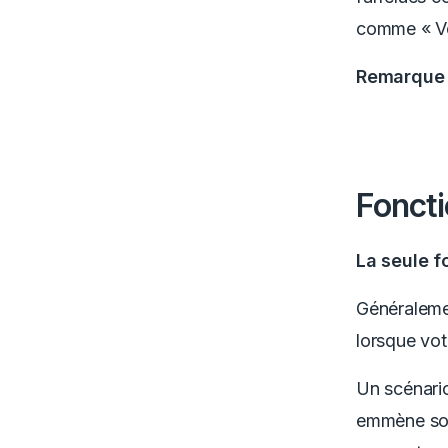
comme « Ver
Remarque 
Foncti
La seule f
Généralemen
lorsque vot
Un scénario
emmène son 