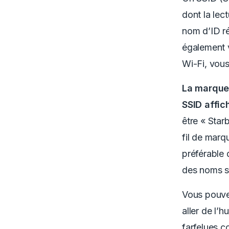
dont la lec
nom d’ID rés
également v
Wi-Fi, vous
La marque 
SSID affic
être « Sta
fil de marq
préférable 
des noms si
Vous pouv
aller de l’
farfelues c