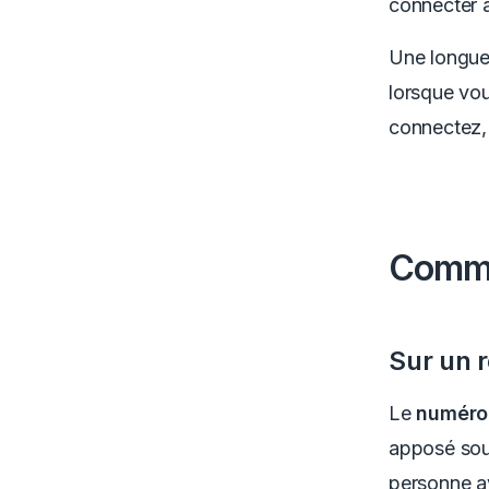
connecter a
Une longue 
lorsque vou
connectez, 
Commen
Sur un r
Le
numéro 
apposé sous
personne av