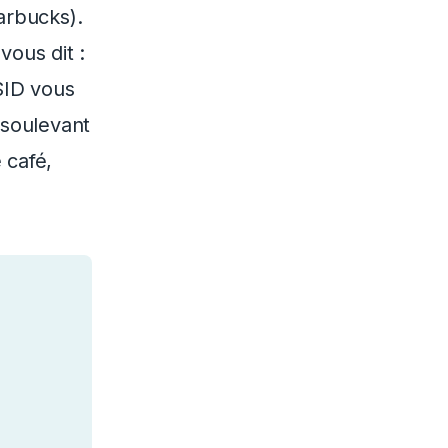
tarbucks).
vous dit :
SID vous
 soulevant
 café,