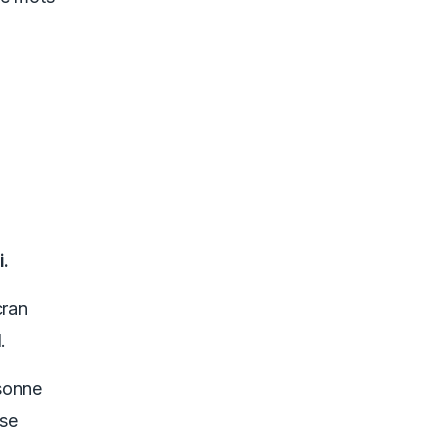
i.
cran
.
rsonne
 se