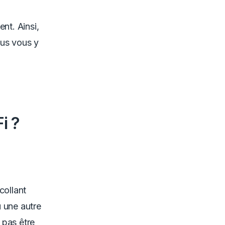
nt. Ainsi,
ous vous y
i ?
collant
 une autre
 pas être