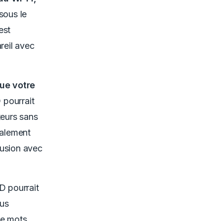
sous le
est
reil avec
que votre
 pourrait
eurs sans
ralement
fusion avec
D pourrait
lus
de mots