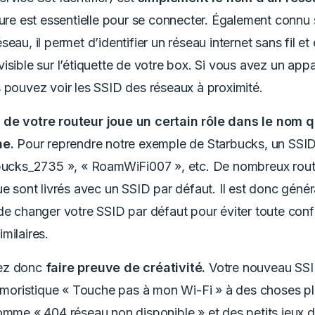
ture est essentielle pour se connecter. Également connu 
eau, il permet d’identifier un réseau internet sans fil et 
isible sur l’étiquette de votre box. Si vous avez un appa
 pouvez voir les SSID des réseaux à proximité.
de votre routeur joue un certain rôle dans le nom 
he.
Pour reprendre notre exemple de Starbucks, un SSID
rbucks_2735 », « RoamWiFi007 », etc. De nombreux rout
ue sont livrés avec un SSID par défaut. Il est donc géné
de changer votre SSID par défaut pour éviter toute con
milaires.
ez donc
faire preuve de créativité.
Votre nouveau SSI
humoristique « Touche pas à mon Wi-Fi » à des choses p
omme « 404 réseau non disponible » et des petits jeux 