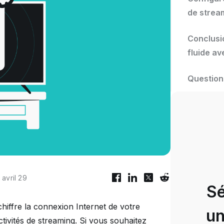
de strea
Conclusio
fluide av
Question
 avril 29
Sé
hiffre la connexion Internet de votre
un
activités de streaming. Si vous souhaitez