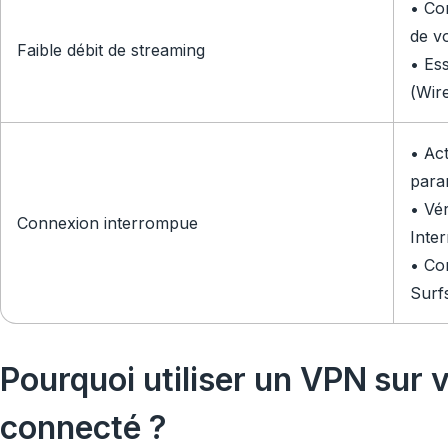
• Co
de v
Faible débit de streaming
• Es
(Wir
• Ac
para
• Vér
Connexion interrompue
Inter
• Con
Surf
Pourquoi utiliser un VPN sur v
connecté ?