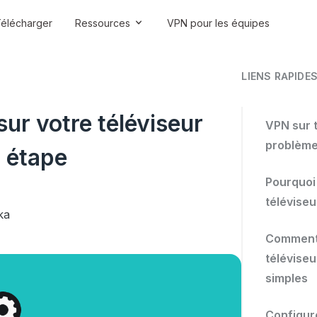
élécharger
Ressources
VPN pour les équipes
LIENS RAPIDE
r votre téléviseur
VPN sur 
problème
r étape
Pourquoi 
télévise
ka
Comment 
télévise
simples
Configur