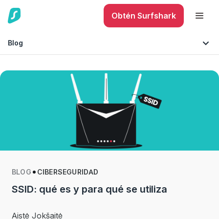
Obtén Surfshark
Blog
Seguridad móvil
Consejos y sugerencias
Seguridad en Internet
Tecnología
BLOG
CIBERSEGURIDAD
SSID: qué es y para qué se utiliza
Aistė Jokšaitė