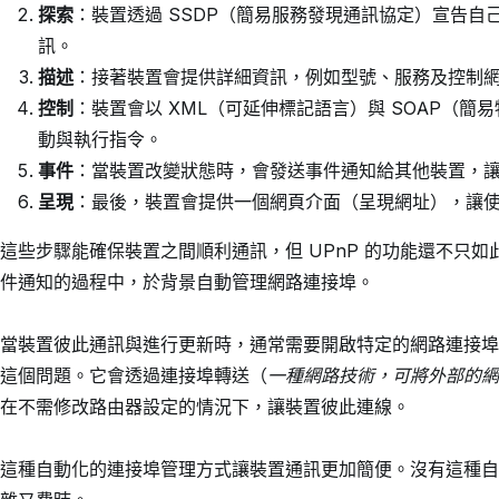
探索
：裝置透過 SSDP（簡易服務發現通訊協定）宣告
訊。
描述
：接著裝置會提供詳細資訊，例如型號、服務及控制
控制
：裝置會以 XML（可延伸標記語言）與 SOAP（
動與執行指令。
事件
：當裝置改變狀態時，會發送事件通知給其他裝置，
呈現
：最後，裝置會提供一個網頁介面（呈現網址），讓
這些步驟能確保裝置之間順利通訊，但 UPnP 的功能還不只如
件通知的過程中，於背景自動管理網路連接埠。
當裝置彼此通訊與進行更新時，通常需要開啟特定的網路連接埠，
這個問題。它會透過連接埠轉送（
一種網路技術，可將外部的網
在不需修改路由器設定的情況下，讓裝置彼此連線。
這種自動化的連接埠管理方式讓裝置通訊更加簡便。沒有這種自