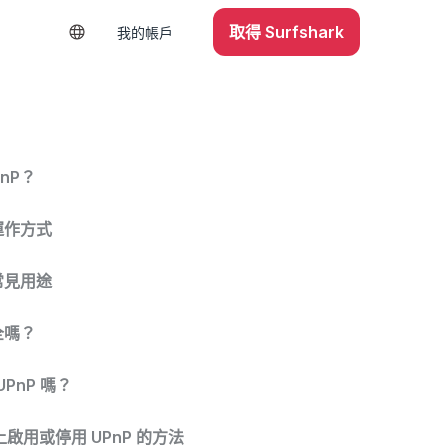
取得 Surfshark
我的帳戶
nP？
的運作方式
的常見用途
全嗎？
PnP 嗎？
啟用或停用 UPnP 的方法