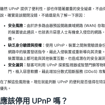
雖然 UPnP 提供了便利性，卻也伴隨著嚴重的安全疑慮，不
說，確實是該關閉沒錯，不過還是先了解一下原因：
安全風險：
由於許多路由器預設開啟廣域網路 (WAN) 存
的裝置彼此通訊。也就表示惡意人士有機會入侵您的網路
備。
缺乏身分驗證與授權：
使用 UPnP，裝置之間無需驗證
網路中的裝置發送指令，藉此入侵裝置或重新導向其流量。由
裝置理論上都可能與其他裝置互動，也造成潛在的安全漏
安全漏洞：
駭客可利用 UPnP 探索監視器或智慧門鎖等
門，植入惡意軟體，藉此增加分散式阻斷服務 (DDoS) 攻
在了解這些風險後，現在就能判斷 UPnP 的便利是否值得在
優先。
應該停用 UPnP 嗎？