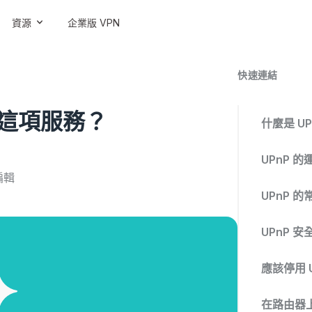
資源
企業版 VPN
快速連結
用這項服務？
什麼是 UP
UPnP 
編輯
UPnP 
UPnP 安
應該停用 U
在路由器上