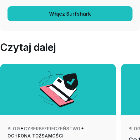
Włącz Surfshark
Czytaj dalej
BLOG
CYBERBEZPIECZEŃSTWO
BLO
OCHRONA TOŻSAMOŚCI
Co 