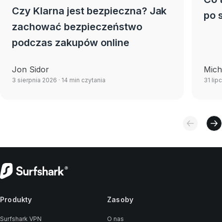
Czy Klarna jest bezpieczna? Jak
po 
zachować bezpieczeństwo
podczas zakupów online
Jon Sidor
Mich
3 sierpnia 2026
· 14 min czytania
31 lip
Produkty
Zasoby
Surfshark VPN
O nas