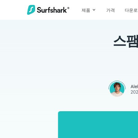
제품
가격
다운로
스팸
Ale
20