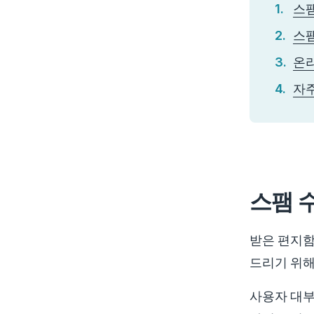
스팸
스팸
온
자주
스팸 
받은 편지함
드리기 위해
사용자 대부