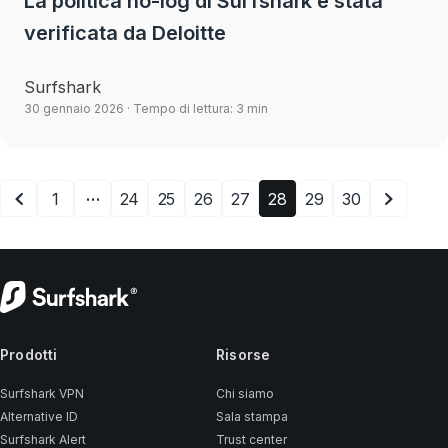
La politica no-log di Surfshark è stata
verificata da Deloitte
Surfshark
30 gennaio 2026
· Tempo di lettura: 3 min
…
1
24
25
26
27
28
29
30
Prodotti
Risorse
Surfshark VPN
Chi siamo
Alternative ID
Sala stampa
Surfshark Alert
Trust center