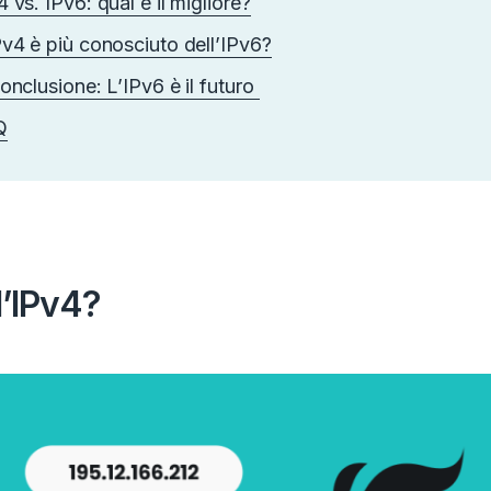
4 vs. IPv6: qual è il migliore?
Pv4 è più conosciuto dell’IPv6?
conclusione: L’IPv6 è il futuro
Q
l’IPv4?