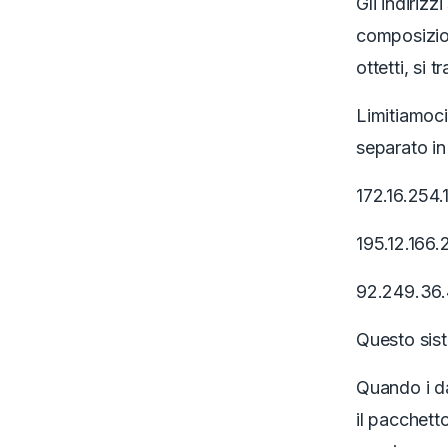
Gli indirizz
composizion
ottetti, si
Limitiamoci
separato in
172.16.254.
195.12.166.
92.249.36.
Questo sist
Quando i da
il pacchett