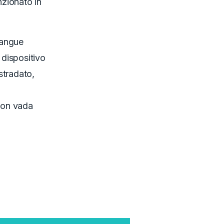
zionato in
sangue
dispositivo
nstradato,
 non vada