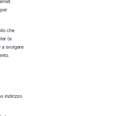
ernet.
 per
ollo che
ter (e
e a svolgere
ento.
o indirizzo