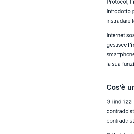
Protocol, l
Introdotto 
instradare 
Internet so
gestisce
l’
smartphone,
la sua funzi
Cos’è un
Gli indiriz
contraddist
contraddist