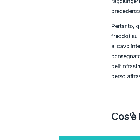
raggiungere
precedenz
Pertanto, q
freddo) su 
al cavo inte
consegnato 
dell’infrast
perso attra
Cos’è 