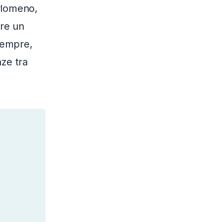
erlomeno,
are un
 sempre,
nze tra