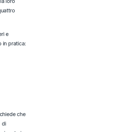
la loro
quattro
ri e
in pratica:
ichiede che
 di