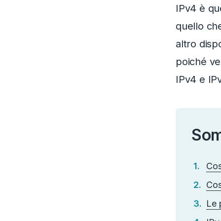
IPv4 è qu
quello che
altro disp
poiché ver
IPv4 e IP
Som
Cos
Cos
Le 