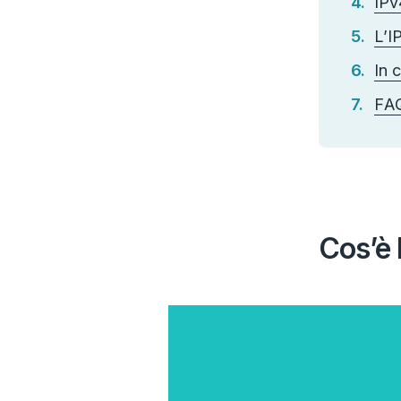
IPv
L’I
In 
FA
Cos’è 