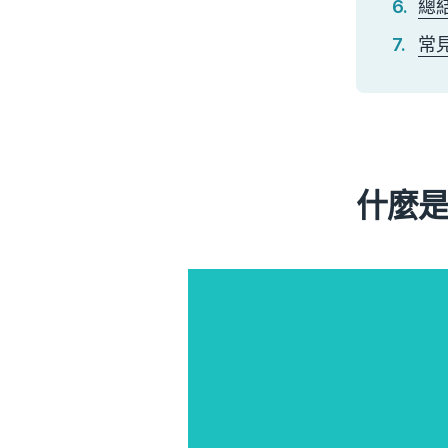
總結
常
什麼是 