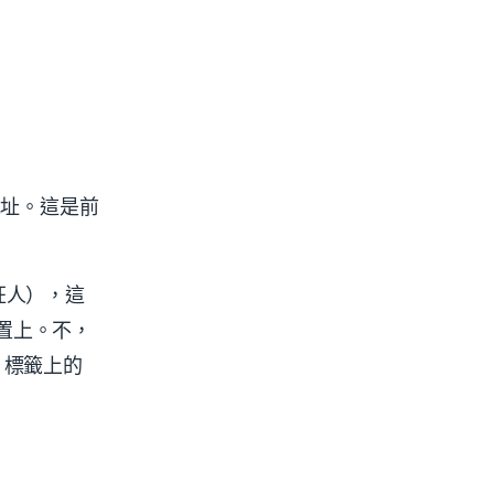
地址。這是前
血狂人），這
置上。不，
。標籤上的