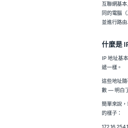
互聯網基本
同的電腦（
並進行路由
什麼是 I
IP 地址
遞一樣。
這些地址隨
數 — 明
簡單來說，
的樣子：
172.16.254.