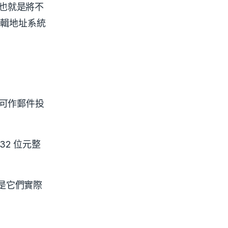
 也就是將不
過邏輯地址系統
家可作郵件投
2 位元整
是它們實際