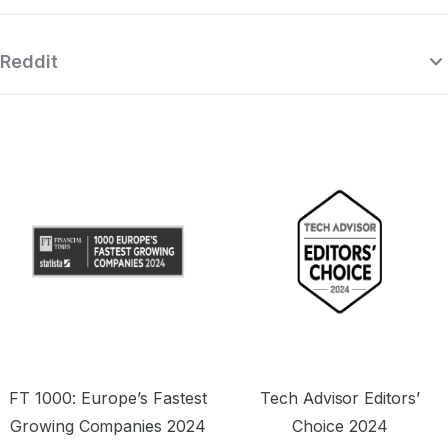
Reddit
“Surfshark è una VPN estremamente
“S
sofisticata e potente che fa concorrenza
o
ai migliori fornitori premium, il tutto a un
prezzo davvero allettante.”
d
FT 1000: Europe’s Fastest
Tech Advisor Editors’
Growing Companies 2024
Choice 2024