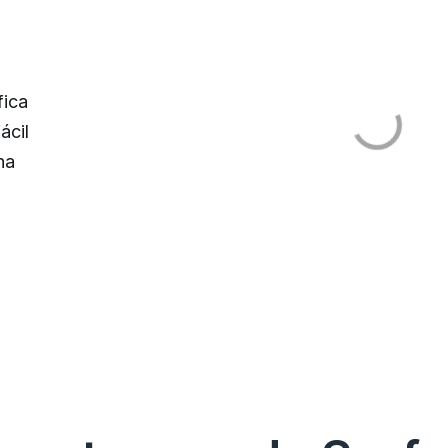
fica
ácil
na