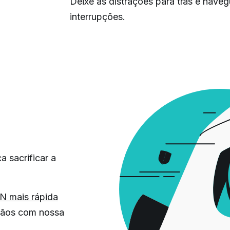
Deixe as distrações para trás e nave
interrupções.
 sacrificar a
PN mais rápida
 mãos com nossa