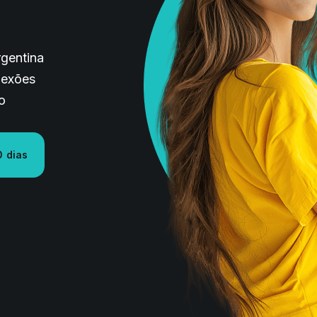
rgentina
nexões
o
0 dias