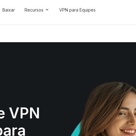
Baixar
Recursos
VPN para Equipes
de VPN
para