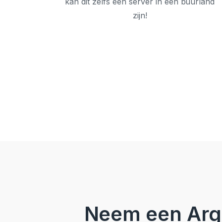
kan dit zelfs een server in een buurland
zijn!
Neem een Arge