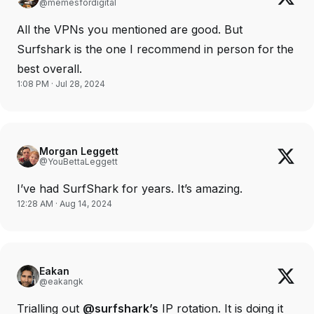
@memesfordigital
All the VPNs you mentioned are good. But
Surfshark is the one I recommend in person for the
best overall.
1:08 PM · Jul 28, 2024
Morgan Leggett
@YouBettaLeggett
I’ve had SurfShark for years. It’s amazing.
12:28 AM · Aug 14, 2024
Eakan
@eakangk
Trialling out
@surfshark’s
IP rotation. It is doing it