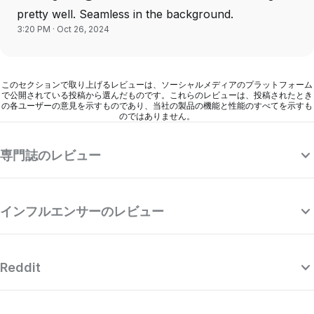
pretty well. Seamless in the background.
3:20 PM · Oct 26, 2024
このセクションで取り上げるレビューは、ソーシャルメディアのプラットフォーム
で公開されている投稿から選んだものです。これらのレビューは、投稿されたとき
の各ユーザーの意見を示すものであり、当社の製品の機能と性能のすべてを示すも
のではありません。
専門誌のレビュー
インフルエンサーのレビュー
Reddit
“Surfshark は、他のトップクラスの有料
“
VPN プロバイダーと肩を並べており、とて
す
も洗練された強力な VPN でありながら、
度