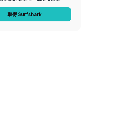
取得 Surfshark