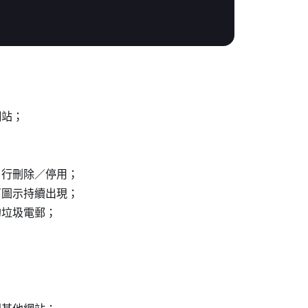
網站；
自行刪除／停用；
／圖示持續出現；
的垃圾電郵；