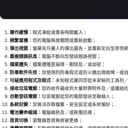
運作緩慢：
程式凍結或需長時間載入；
頻繁當機：
您的電腦無故關閉或重新啟動；
彈出視窗：
螢幕充斥擾人的彈出廣告，並重新定向至奇怪
重複錯誤訊息：
電腦不斷向您發送錯誤視窗；
檔案遺失：
檔案遭隨意損壞、刪除及／或加密；
防毒軟件失效：
您使用的防毒程式或防火牆出現故障，或
可疑應用程式及程式：
未知程式連同您從未安裝的工具列
接收垃圾電郵：
您的收件箱收到大量附帶附件及／或連結
自動發送電郵：
垃圾電郵從您的電郵發送至聯絡人；
系統封鎖：
您無法存取檔案、安全設定或系統偏好；
電池壽命縮減：
電腦過熱及／或耗電迅速；
首頁切換：
瀏覽器首頁無故被更換；