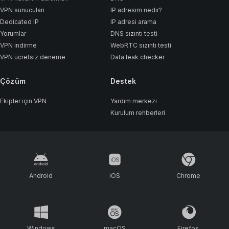
VPN sunucuları
IP adresim nedir?
Dedicated IP
IP adresi arama
Yorumlar
DNS sızıntı testi
VPN indirme
WebRTC sızıntı testi
VPN ücretsiz deneme
Data leak checker
Çözüm
Destek
Ekipler için VPN
Yardım merkezi
Kurulum rehberleri
Android
iOS
Chrome
Windows
macOS
Firefox