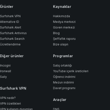
Ürünler
Kaynaklar
Surfshark VPN
Hakkımızda
Alternative ID
Medya merkezi
Surfshark Alert
Güven merkezi
Surfshark Antivirus
Blog
Surfshark Search
Şeffaflık raporu
Ücretlendirme
Bize ulaşın
Diğer ürünler
Programlar
Incogni
Satış ortaklığı
Ironwall
YouTube içerik üreticileri
Saily
Öğrenci indirimi
Mezun indirimi
Surfshark VPN
Davet programı
VPN nedir?
Araçlar
VPN özellikleri
VPN kullanım durumları
DNS