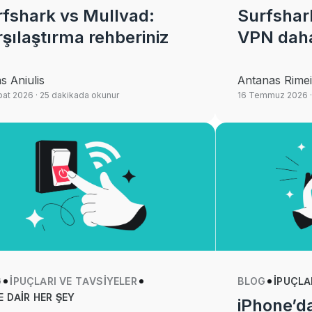
fshark vs Mullvad:
Surfshar
şılaştırma rehberiniz
VPN daha
s Aniulis
Antanas Rimei
bat 2026
· 25 dakikada okunur
16 Temmuz 2026
G
İPUÇLARI VE TAVSIYELER
BLOG
İPUÇLA
E DAIR HER ŞEY
iPhone’d