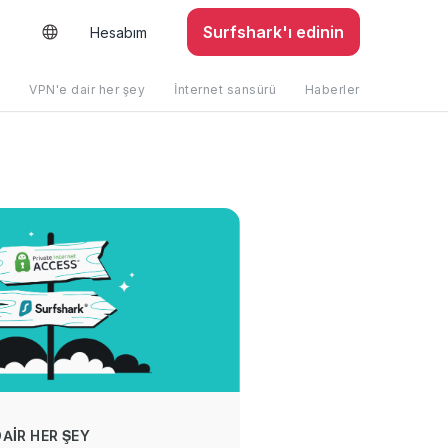
Surfshark'ı edinin
Hesabım
k
VPN'e dair her şey
İnternet sansürü
Haberler
DAIR HER ŞEY