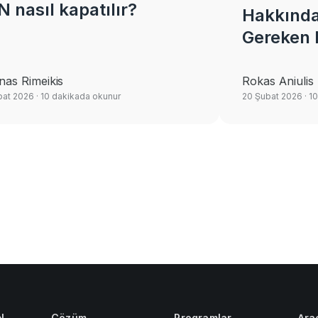
 nasıl kapatılır?
Hakkında
Gereken 
nas Rimeikis
Rokas Aniulis
bat 2026
· 10 dakikada okunur
20 Şubat 2026
· 1
N
Çözüm
Programlar
Ara