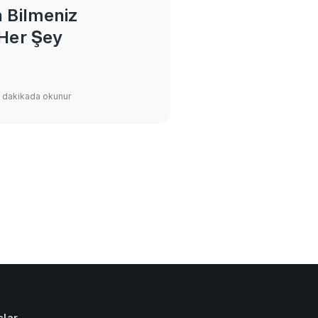
 Bilmeniz
Her Şey
0 dakikada okunur
çlar