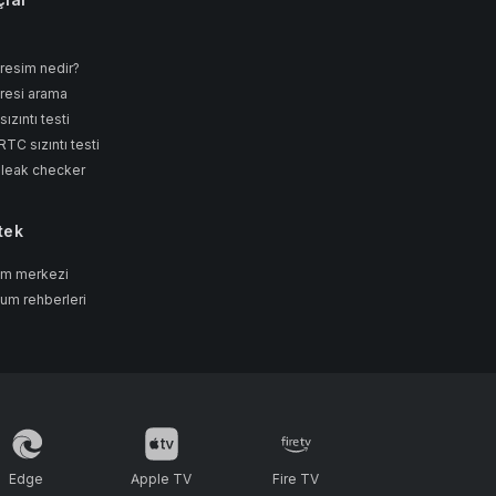
dresim nedir?
dresi arama
ızıntı testi
TC sızıntı testi
 leak checker
tek
ım merkezi
lum rehberleri
Edge
Apple TV
Fire TV