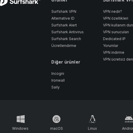
Surfshark VPN
VPN nedir?
Alternative ID
VPN özellikleri
Surfshark Alert
VPN kullanım dur
Surfshark Antivirus
VPN sunucuları
Surfshark Search
Dedicated IP
Ücretlendirme
Yorumlar
VPN indirme
VPN ücretsiz de
Diğer ürünler
Incogni
Ironwall
Saily
Windows
macOS
Linux
Andro