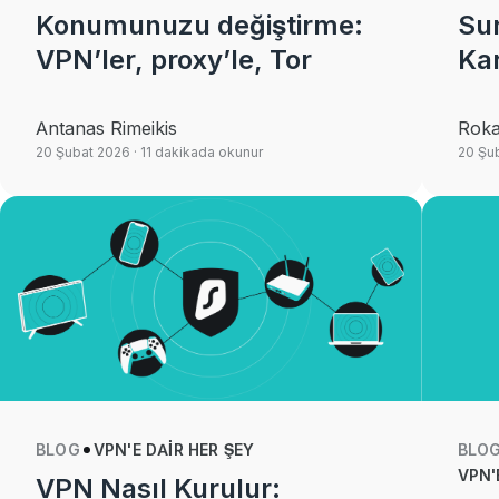
Konumunuzu değiştirme:
Sur
VPN’ler, proxy’le, Tor
Kar
Antanas Rimeikis
Roka
20 Şubat 2026
· 11 dakikada okunur
20 Şu
BLOG
VPN'E DAIR HER ŞEY
BLO
VPN'
VPN Nasıl Kurulur: