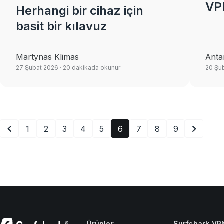
VPN
Herhangi bir cihaz için
basit bir kılavuz
Martynas Klimas
Anta
27 Şubat 2026
· 20 dakikada okunur
20 Şu
1
2
3
4
5
6
7
8
9
Ürünler
Surfshark VP