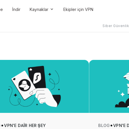
me
İndir
Kaynaklar
Ekipler için VPN
Siber Güvenli
G
VPN'E DAIR HER ŞEY
BLOG
VPN'E 