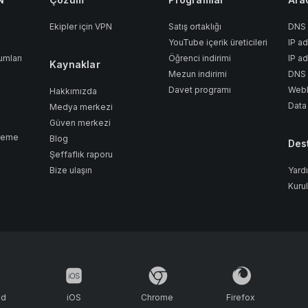
Ekipler için VPN
Satış ortaklığı
DNS
YouTube içerik üreticileri
IP a
umları
Öğrenci indirimi
IP a
Kaynaklar
Mezun indirimi
DNS s
Davet programı
WebR
Hakkımızda
Data
Medya merkezi
Güven merkezi
neme
Blog
Des
Şeffaflık raporu
Bize ulaşın
Yard
Kuru
id
iOS
Chrome
Firefox