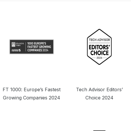
os melhores provedores premium, além
de oferecer um preço seriamente
tentador.”
m
FT 1000: Europe’s Fastest
Tech Advisor Editors’
Growing Companies 2024
Choice 2024