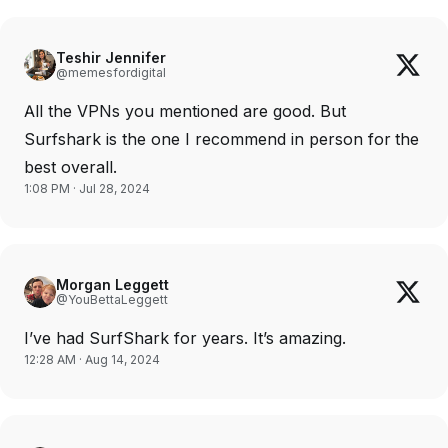
Teshir Jennifer
@memesfordigital
All the VPNs you mentioned are good. But
Surfshark is the one I recommend in person for the
best overall.
1:08 PM · Jul 28, 2024
Morgan Leggett
@YouBettaLeggett
I’ve had SurfShark for years. It’s amazing.
12:28 AM · Aug 14, 2024