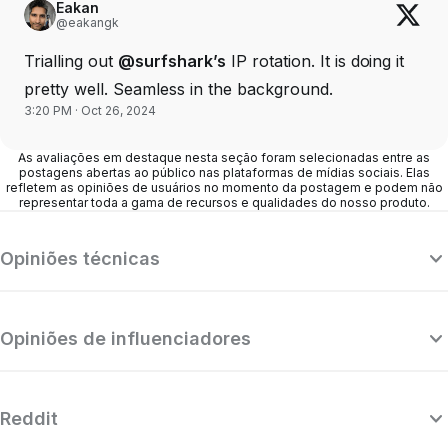
Eakan
@eakangk
Trialling out
@surfshark’s
IP rotation. It is doing it
pretty well. Seamless in the background.
3:20 PM · Oct 26, 2024
As avaliações em destaque nesta seção foram selecionadas entre as
postagens abertas ao público nas plataformas de mídias sociais. Elas
refletem as opiniões de usuários no momento da postagem e podem não
representar toda a gama de recursos e qualidades do nosso produto.
Opiniões técnicas
Opiniões de influenciadores
Reddit
“A Surfshark é uma VPN altamente
refinada e poderosa que concorre com