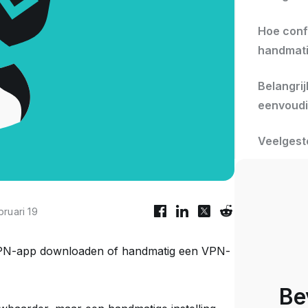
Hoe conf
handmati
Belangrij
eenvoudi
Veelgest
bruari 19
n VPN-app downloaden of handmatig een VPN-
Bev