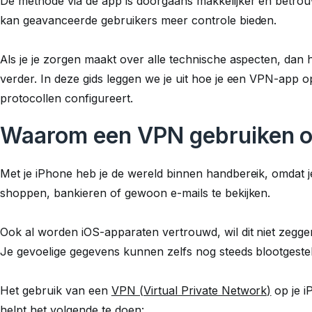
De methode via de app is doorgaans makkelijker en betrou
kan geavanceerde gebruikers meer controle bieden.
Als je je zorgen maakt over alle technische aspecten, dan h
verder. In deze gids leggen we je uit hoe je een VPN-app op
protocollen configureert.
Waarom een VPN gebruiken o
Met je iPhone heb je de wereld binnen handbereik, omdat 
shoppen, bankieren of gewoon e-mails te bekijken.
Ook al worden iOS-apparaten vertrouwd, wil dit niet zeggen
Je gevoelige gegevens kunnen zelfs nog steeds blootgesteld z
Het gebruik van een
VPN (Virtual Private Network)
op je i
helpt het volgende te doen: