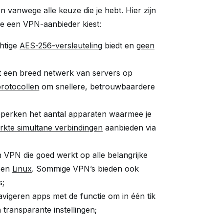
n vanwege alle keuze die je hebt. Hier zijn
 je een VPN-aanbieder kiest:
chtige
AES-256-versleuteling
biedt en
geen
dt een breed netwerk van servers op
rotocollen
om snellere, betrouwbaardere
perken het aantal apparaten waarmee je
kte simultane verbindingen
aanbieden via
n VPN die goed werkt op alle belangrijke
en
Linux
. Sommige VPN’s bieden ook
s
;
avigeren apps met de functie om in één tik
 transparante instellingen;