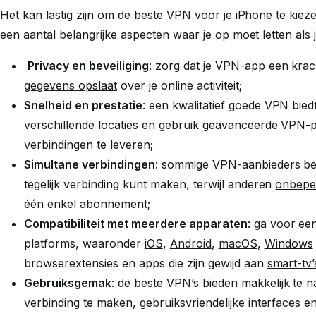
Het kan lastig zijn om de beste VPN voor je iPhone te kieze
een aantal belangrijke aspecten waar je op moet letten als
Privacy en beveiliging
: zorg dat je VPN-app een kra
gegevens opslaat
over je online activiteit;
Snelheid en prestatie
: een kwalitatief goede VPN bie
verschillende locaties en gebruik geavanceerde
VPN-p
verbindingen te leveren;
Simultane verbindingen
: sommige VPN-aanbieders be
tegelijk verbinding kunt maken, terwijl anderen
onbeper
één enkel abonnement;
Compatibiliteit met meerdere apparaten
: ga voor ee
platforms, waaronder
iOS
,
Android
,
macOS
,
Windows
browserextensies en apps die zijn gewijd aan
smart-tv’
Gebruiksgemak
: de beste VPN’s bieden makkelijk te n
verbinding te maken, gebruiksvriendelijke interfaces en