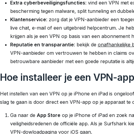
Extra cyberbeveiligingsfuncties
: vind een VPN met ex
bescherming tegen malware, split tunneling en dubbe
Klantenservice
: zorg dat je VPN-aanbieder een toegew
live chat, e-mail of een uitgebreid helpcentrum. Je h
krijgen als je een VPN op basis van een abonnement h
Reputatie en transparantie
: bekijk de
onafhankelijke b
VPN-aanbieder om vertrouwen te hebben in claims over
betrouwbare aanbieder met een goede reputatie is alti
Hoe installeer je een VPN-app
Het instellen van een VPN op je iPhone en iPad is ongeloof
slag te gaan is door direct een VPN-app op je apparaat te 
Ga naar de
App Store
op je iPhone of iPad en zoek n
veiligheidsredenen de officiële app. Als je Surfshark ki
VPN-dowloadpagina voor iOS
gaan.