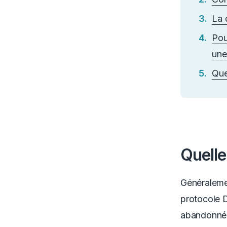
La 
Pou
une
Que
Quelle 
Généralemen
protocole 
abandonnée 