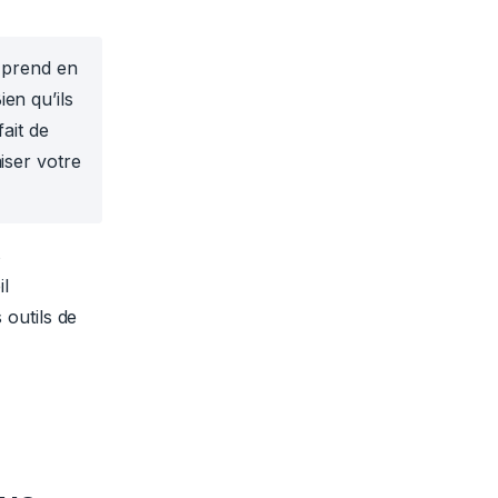
i prend en
en qu’ils
fait de
iser votre
s
l
 outils de