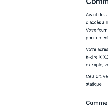
Commen
Avant de su
d’accès à I
Votre four
pour obteni
Votre
adres
à-dire X.X.
exemple, vo
Cela dit, v
statique :
Comment