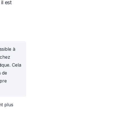
il est
ssible à
 chez
ique. Cela
s de
opre
nt plus