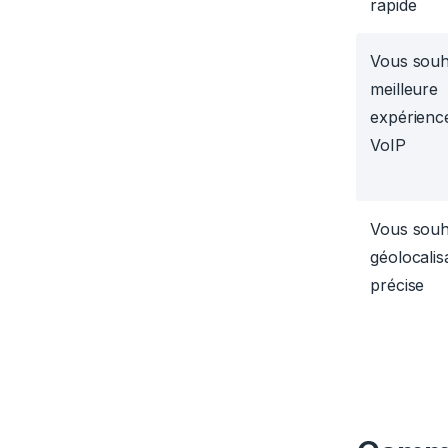
rapide
Vous souh
meilleure
expérience
VoIP
Vous souh
géolocalis
précise