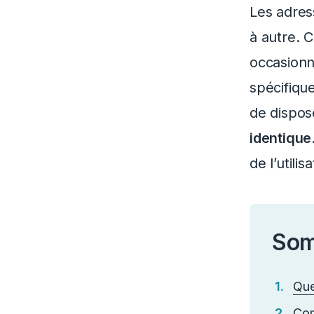
Les adres
à autre. 
occasionn
spécifiqu
de dispos
identique
de l’utili
Som
Que
Com