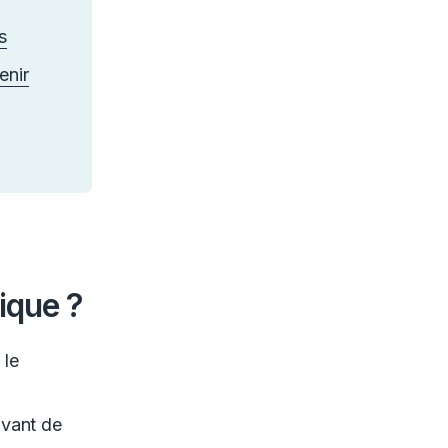
s
enir
tique ?
 le
avant de