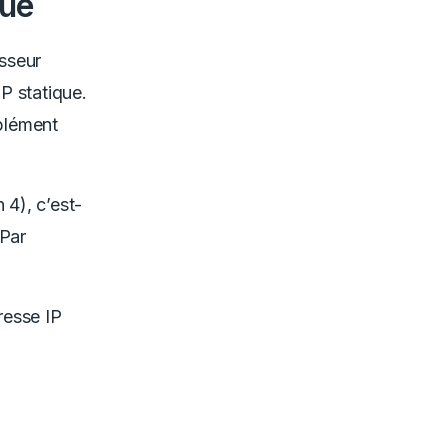
que
isseur
IP statique.
plément
 4), c’est-
 Par
resse IP