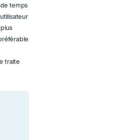
t de temps
tilisateur
 plus
 préférable
 traite