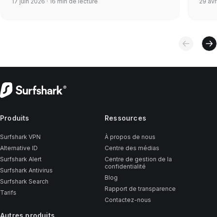
17 juin 2026
· 16 min de lecture
29 avr
Produits
Ressources
Surfshark VPN
À propos de nous
Alternative ID
Centre des médias
Surfshark Alert
Centre de gestion de la
confidentialité
Surfshark Antivirus
Blog
Surfshark Search
Rapport de transparence
Tarifs
Contactez-nous
Autres produits