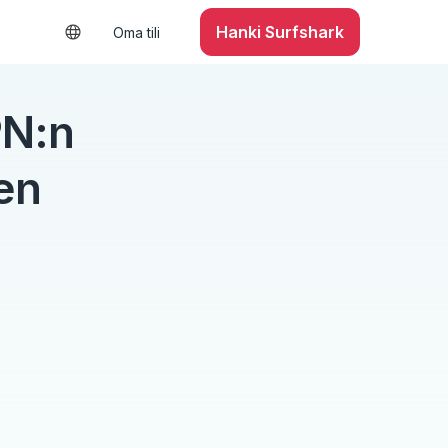
Hanki Surfshark
Oma tili
PN:n
en