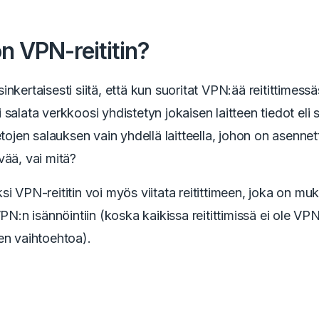
n VPN-reititin?
nkertaisesti siitä, että kun suoritat VPN:ää reitittimessäs
 salata verkkoosi yhdistetyn jokaisen laitteen tiedot eli
ietojen salauksen vain yhdellä laitteella, johon on asenne
vää, vai mitä?
si VPN-reititin voi myös viitata reitittimeen, joka on mu
VPN:n isännöintiin (koska kaikissa reitittimissä ei ole VP
en vaihtoehtoa).