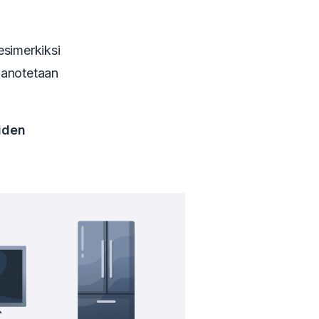
esimerkiksi
taanotetaan
eiden