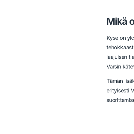
Mikä o
Kyse on yksi
tehokkaasti
laajuisen t
Varsin käte
Tämän lisäk
erityisesti 
suorittamis