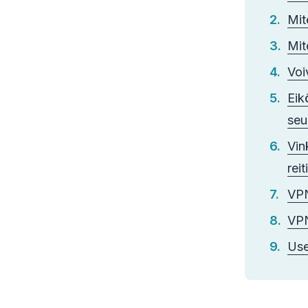
Mit
Mit
Voi
Eik
seu
Vin
reit
VPN
VPN
Use