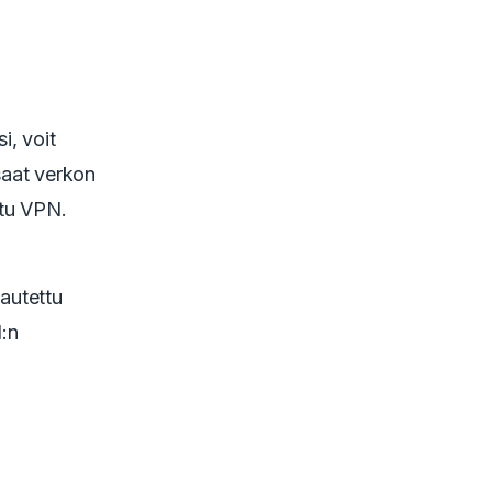
i, voit
 saat verkon
ttu VPN.
kautettu
N:n