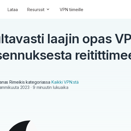
Lataa
Resurssit
VPN tiimeille
ltavasti laajin opas V
sennuksesta reitittime
anas Rimeikis
kategoriassa
Kaikki VPN:stä
 tammikuuta 2023
· 9 minuutin lukuaika