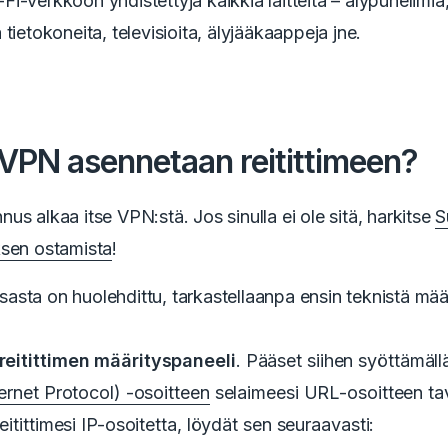
i-verkkoon yhdistettyjä kaikkia laitteita – älypuhelimia
 tietokoneita, televisioita, älyjääkaappeja jne.
VPN asennetaan reitittimeen?
nus alkaa itse VPN:stä.
Jos sinulla ei ole sitä, harkitse
S
ksen ostamista
!
sta on huolehdittu, tarkastellaanpa ensin teknistä määr
reitittimen määrityspaneeli
.
Pääset siihen syöttämäl
ternet Protocol) -osoitteen
selaimeesi
URL-osoitteen ta
reitittimesi IP-osoitetta, löydät sen seuraavasti: