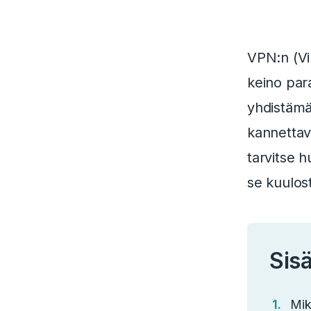
VPN:n (Vir
keino para
yhdistämäl
kannettava
tarvitse 
se kuulos
Sisä
Mik