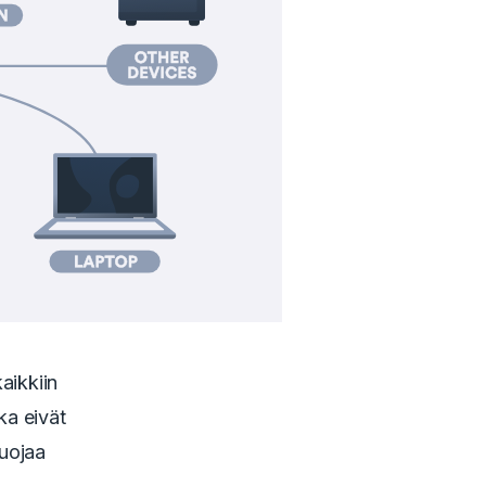
aikkiin
tka eivät
suojaa