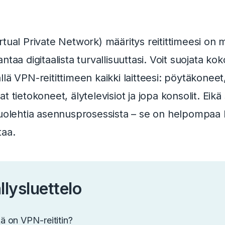
tual Private Network) määritys reitittimeesi on 
ntaa digitaalista turvallisuuttasi.
Voit suojata ko
lä VPN-reitittimeen kaikki laitteesi: pöytäkoneet
t tietokoneet, älytelevisiot ja jopa konsolit. Eikä
huolehtia asennusprosessista – se on helpompaa k
taa.
llysluettelo
ä on VPN-reititin?