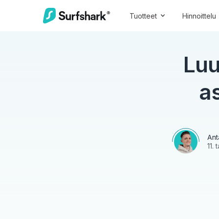
Tuotteet
Hinnoittelu
Luu
a
Ant
11.