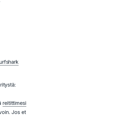
,
urfshark
itystä:
lä
reitittimesi
voin.
Jos et