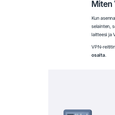
Miten 
Kun asennat
selainten, 
laitteesi j
VPN-reititin
osalta
.