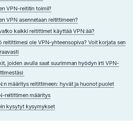
en VPN-reititin toimii?
en VPN asennetaan reitittimeen?
vatko kaikki reitittimet käyttää VPN:ää?
ö reitittimesi ole VPN-yhteensopiva? Voit korjata sen
raavasti
kit, joiden avulla saat suurimman hyödyn irti VPN-
ittimestäsi
:n määritys reitittimeen: hyvät ja huonot puolet
-reitittimen määritys
in kysytyt kysymykset