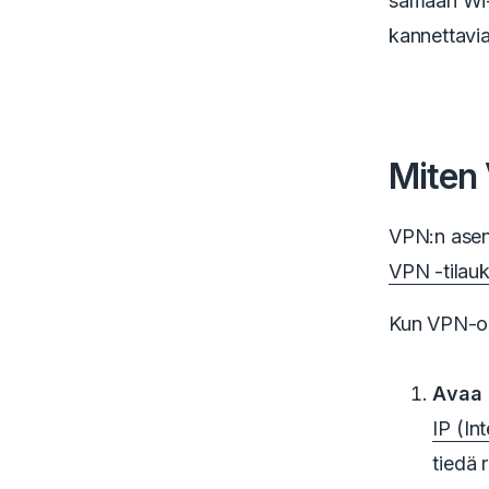
samaan Wi-F
kannettavia
Miten 
VPN:n asen
VPN -tilau
Kun VPN-osa
Avaa 
IP (In
tiedä 