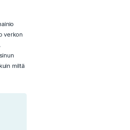
mainio
ko verkon
,
 sinun
uin miltä