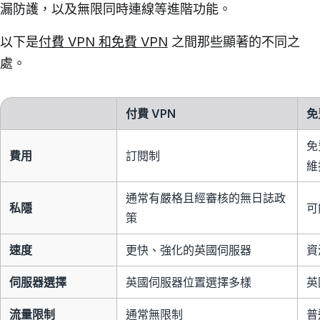
漏防護，以及無限同時連線等進階功能。
以下是
付費 VPN 和免費 VPN
之間那些顯著的不同之
處。
付費 VPN
免
免
費用
訂閱制
維
通常有嚴格且經審核的無日誌政
私隱
可
策
速度
更快、強化的英國伺服器
資
伺服器選擇
英國伺服器位置選擇多樣
英
流量限制
通常無限制
普