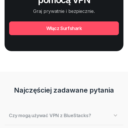
Graj prywatnie i bezpiecznie.
Włącz Surfshark
Najczęściej zadawane pytania
Czy mogą używać VPN z BlueStacks?