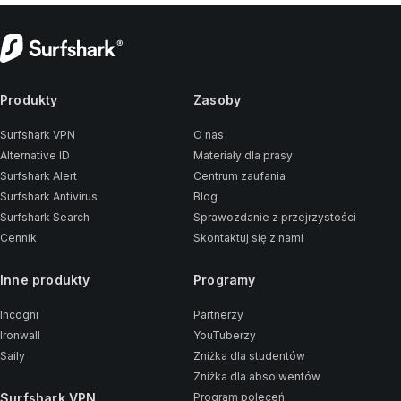
Produkty
Zasoby
Surfshark VPN
O nas
Alternative ID
Materiały dla prasy
Surfshark Alert
Centrum zaufania
Surfshark Antivirus
Blog
Surfshark Search
Sprawozdanie z przejrzystości
Cennik
Skontaktuj się z nami
Inne produkty
Programy
Incogni
Partnerzy
Ironwall
YouTuberzy
Saily
Zniżka dla studentów
Zniżka dla absolwentów
Surfshark VPN
Program poleceń