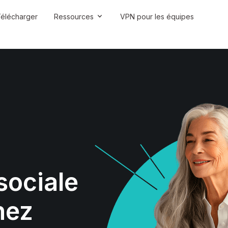
élécharger
Ressources
VPN pour les équipes
sociale
hez