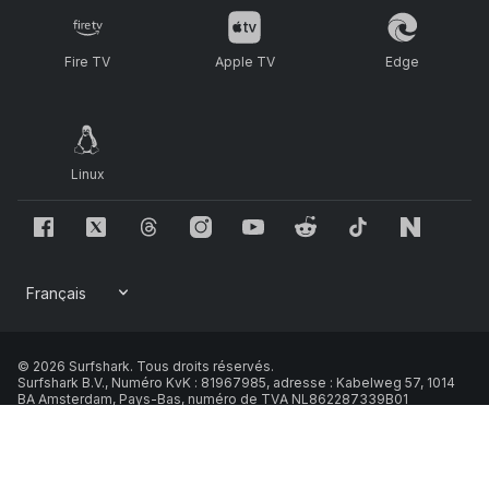
Fire TV
Apple TV
Edge
Linux
© 2026 Surfshark. Tous droits réservés.
Surfshark B.V., Numéro KvK : 81967985, adresse : Kabelweg 57, 1014
BA Amsterdam, Pays-Bas, numéro de TVA NL862287339B01
Politique de cookies
Politique de confidentialité
•
Conditions d'utilisation
Nous respectons votre confidentialité