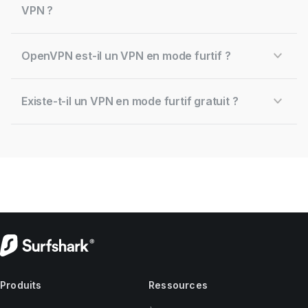
VPN ?
OpenVPN est-il un VPN en mode furtif ?
Existe-t-il un VPN en mode furtif gratuit ?
Produits
Ressources