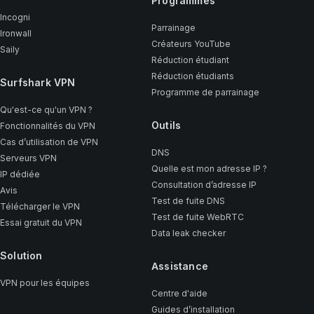
Programmes
Incogni
Parrainage
Ironwall
Créateurs YouTube
Saily
Réduction étudiant
Réduction étudiants
Surfshark VPN
Programme de parrainage
Qu'est-ce qu'un VPN ?
Outils
Fonctionnalités du VPN
Cas d’utilisation de VPN
DNS
Serveurs VPN
Quelle est mon adresse IP ?
IP dédiée
Consultation d’adresse IP
Avis
Test de fuite DNS
Télécharger le VPN
Test de fuite WebRTC
Essai gratuit du VPN
Data leak checker
Solution
Assistance
VPN pour les équipes
Centre d'aide
Guides d’installation