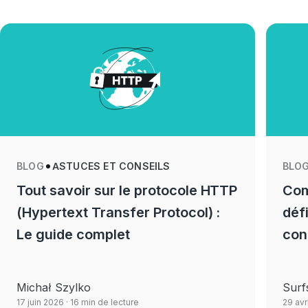
BLOG
ASTUCES ET CONSEILS
BLO
Tout savoir sur le protocole HTTP
Com
(Hypertext Transfer Protocol) :
déf
Le guide complet
con
Michał Szylko
Surf
17 juin 2026
· 16 min de lecture
29 avr