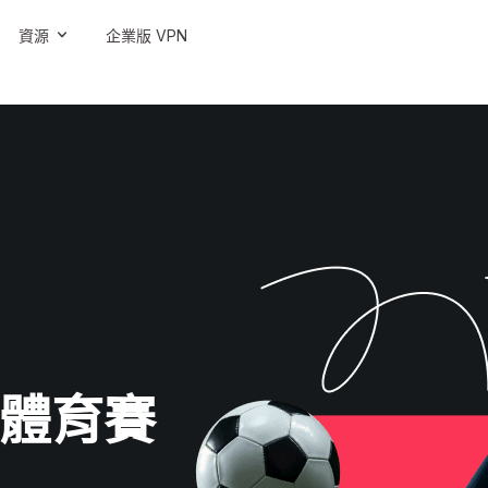
資源
企業版 VPN
流體育賽