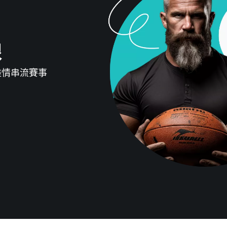
線
地盡情串流賽事