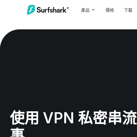
產品
價格
下載
使用 VPN 私密串
事