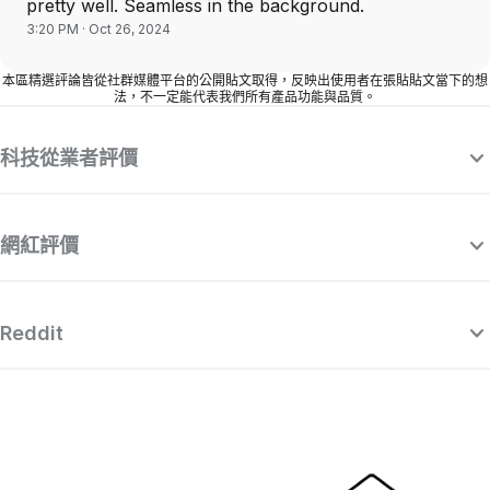
pretty well. Seamless in the background.
3:20 PM · Oct 26, 2024
本區精選評論皆從社群媒體平台的公開貼文取得，反映出使用者在張貼貼文當下的想
法，不一定能代表我們所有產品功能與品質。
科技從業者評價
網紅評價
Reddit
“Surfshark 是一款精心製作且功能強大的
“
VPN，可與市面其他出色的付費供應商匹
敵，同時價格也相當吸引人。”