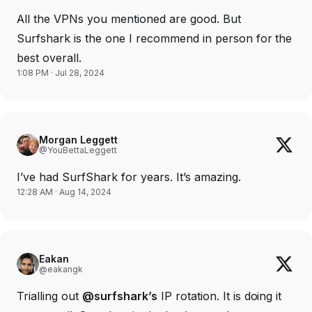
All the VPNs you mentioned are good. But
Surfshark is the one I recommend in person for the
best overall.
1:08 PM · Jul 28, 2024
Morgan Leggett
@YouBettaLeggett
I’ve had SurfShark for years. It’s amazing.
12:28 AM · Aug 14, 2024
Eakan
@eakangk
Trialling out
@surfshark’s
IP rotation. It is doing it