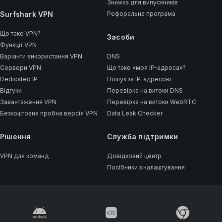
Знижка для випускників
Surfshark VPN
Реферальна програма
Що таке VPN?
Засоби
Функції VPN
Варіанти використання VPN
DNS
Сервери VPN
Що таке «моя IP-адреса»?
Dedicated IP
Пошук за IP-адресою
Відгуки
Перевірка на витоки DNS
Завантаження VPN
Перевірка на витоки WebRTC
Безкоштовна пробна версія VPN
Data Leak Checker
Рішення
Cлужба підтримки
VPN для команд
Довідковий центр
Посібники з налаштування