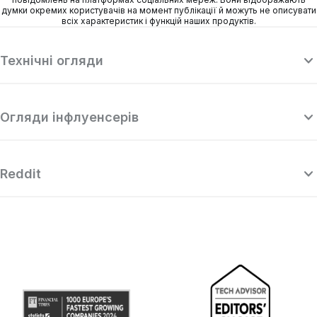
думки окремих користувачів на момент публікації й можуть не описувати
всіх характеристик і функцій наших продуктів.
Технічні огляди
Огляди інфлуенсерів
Reddit
“Surfshark — досконалий потужний
“S
VPN, здатний конкурувати з
найкращими преміум-провайдерами,
пропонуючи водночас дуже
привабливі ціни.”