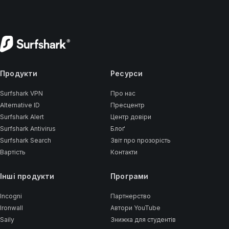
Продукти
Ресурси
Surfshark VPN
Про нас
Alternative ID
Пресцентр
Surfshark Alert
Центр довіри
Surfshark Antivirus
Блоґ
Surfshark Search
Звіт про прозорість
Вартість
Контакти
Інші продукти
Програми
Incogni
Партнерство
Ironwall
Автори YouTube
Saily
Знижка для студентів