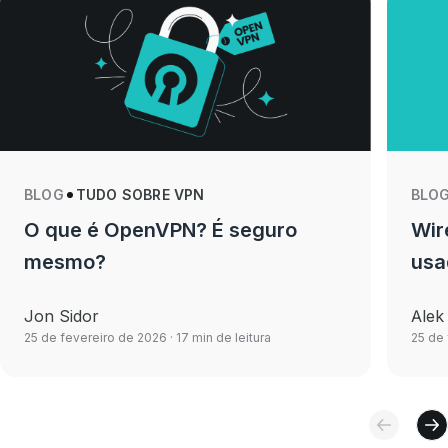
BLOG
TUDO SOBRE VPN
BLO
O que é OpenVPN? É seguro
Wir
mesmo?
usa
Jon Sidor
Alek
25 de fevereiro de 2026
· 17 min de leitura
25 de 