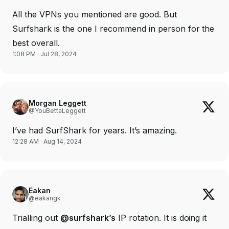
All the VPNs you mentioned are good. But
Surfshark is the one I recommend in person for the
best overall.
1:08 PM · Jul 28, 2024
Morgan Leggett
@YouBettaLeggett
I’ve had SurfShark for years. It’s amazing.
12:28 AM · Aug 14, 2024
Eakan
@eakangk
Trialling out
@surfshark’s
IP rotation. It is doing it