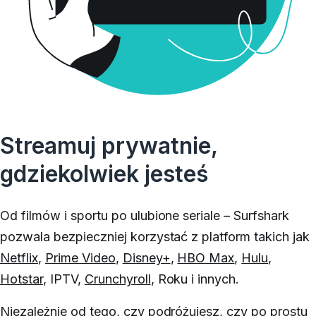
Streamuj prywatnie,
gdziekolwiek jesteś
Od filmów i sportu po ulubione seriale – Surfshark
pozwala bezpieczniej korzystać z platform takich jak
Netflix
,
Prime Video
,
Disney+
,
HBO Max
,
Hulu
,
Hotstar
,
IPTV
,
Crunchyroll
,
Roku
i innych.
Niezależnie od tego, czy podróżujesz, czy po prostu