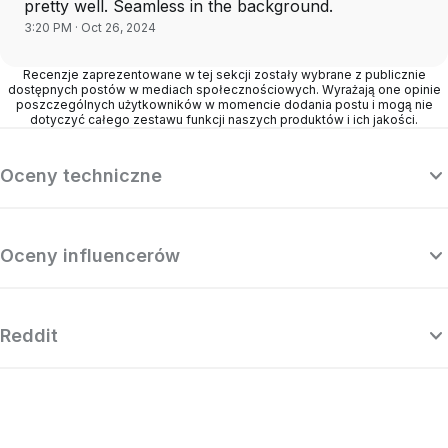
pretty well. Seamless in the background.
3:20 PM · Oct 26, 2024
Recenzje zaprezentowane w tej sekcji zostały wybrane z publicznie
dostępnych postów w mediach społecznościowych. Wyrażają one opinie
poszczególnych użytkowników w momencie dodania postu i mogą nie
dotyczyć całego zestawu funkcji naszych produktów i ich jakości.
Oceny techniczne
Oceny influencerów
Reddit
„Surfshark to mocno dopracowana i
„S
zaawansowana usługa VPN, która
VP
konkuruje z najlepszymi dostawcami z
segmentu premium, kusząc przy tym
naprawdę niezłą ceną.”