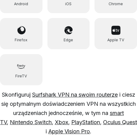
Android
iOS
Chrome
Firefox
Edge
Apple TV
FireTV
Skonfiguruj
Surfshark VPN na swoim routerze
i ciesz
się optymalnym doświadczeniem VPN na wszystkich
urządzeniach jednocześnie, w tym na
smart
TV
,
Nintendo Switch
,
Xbox
,
PlayStation
,
Oculus Quest
i
Apple Vision Pro
.