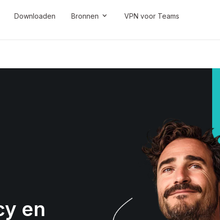
Downloaden
Bronnen
VPN voor Teams
cy en