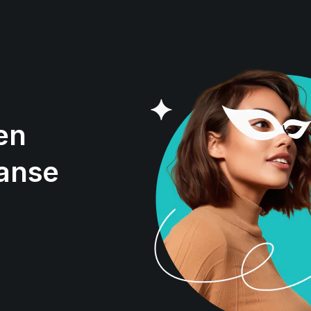
en
aanse