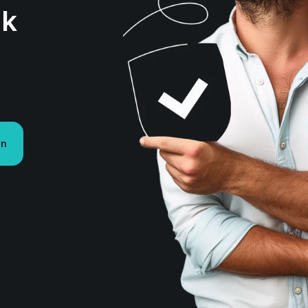
ak
en