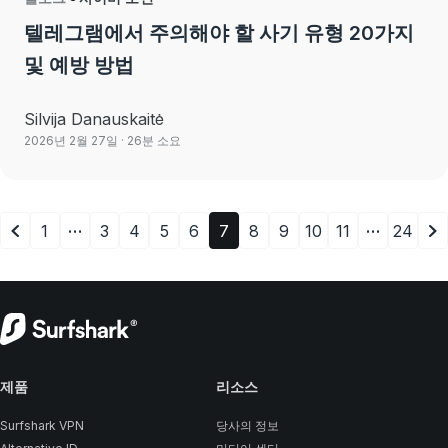
텔레그램에서 주의해야 할 사기 유형 20가지
및 예방 방법
Silvija Danauskaitė
2026년 2월 27일
· 26분 소요
…
…
1
3
4
5
6
7
8
9
10
11
24
제품
리소스
Surfshark VPN
당사의 정보