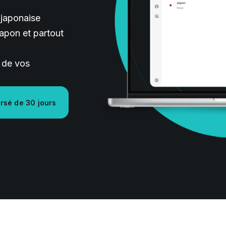
 japonaise
Japon et partout
s de vos
rsé de 30 jours