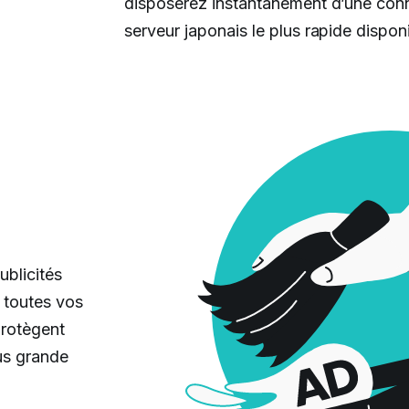
disposerez instantanément d’une conne
serveur japonais le plus rapide dispon
ublicités
r toutes vos
protègent
us grande