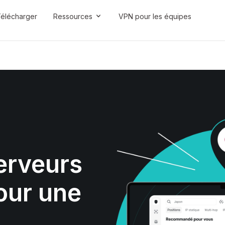
élécharger
Ressources
VPN pour les équipes
erveurs
our une