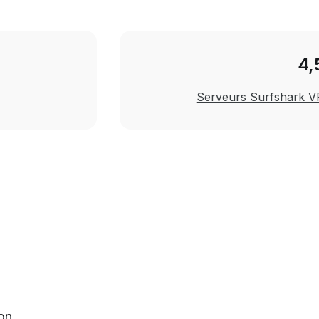
4,
Serveurs Surfshark V
on.