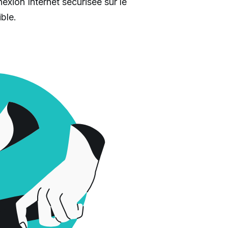
xion Internet sécurisée sur le
ible.