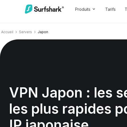
Produits
Tarifs
T
Accueil
Servers
Japon
VPN Japon : les s
les plus rapides p
IP japonaise