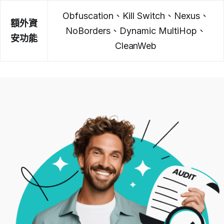
Obfuscation、Kill Switch、Nexus、
額外資
NoBorders、Dynamic MultiHop、
安功能
CleanWeb