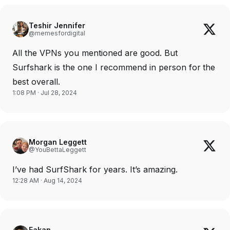
Teshir Jennifer
@memesfordigital
All the VPNs you mentioned are good. But
Surfshark is the one I recommend in person for the
best overall.
1:08 PM · Jul 28, 2024
Morgan Leggett
@YouBettaLeggett
I’ve had SurfShark for years. It’s amazing.
12:28 AM · Aug 14, 2024
Eakan