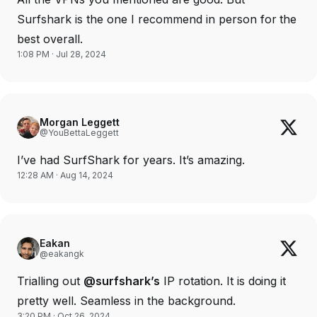
Surfshark is the one I recommend in person for the
best overall.
1:08 PM · Jul 28, 2024
Morgan Leggett
@YouBettaLeggett
I’ve had SurfShark for years. It’s amazing.
12:28 AM · Aug 14, 2024
Eakan
@eakangk
Trialling out
@surfshark’s
IP rotation. It is doing it
pretty well. Seamless in the background.
3:20 PM · Oct 26, 2024