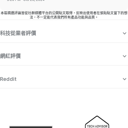
本區精選評論皆從社群媒體平台的公開貼文取得，反映出使用者在張貼貼文當下的想
法，不一定能代表我們所有產品功能與品質。
科技從業者評價
網紅評價
Reddit
“Surfshark 是一款精心製作且功能強大的
“
VPN，可與市面其他出色的付費供應商匹
敵，同時價格也相當吸引人。”