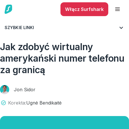
Włącz Surfshark
SZYBKIE LINKI
BLOG
WSZYSTKO O VPN
WSKAZÓWKI I PORADY
Jak zdobyć wirtualny
amerykański numer telefonu
za granicą
Jon Sidor
Korekta:
Ugnė Bendikaitė