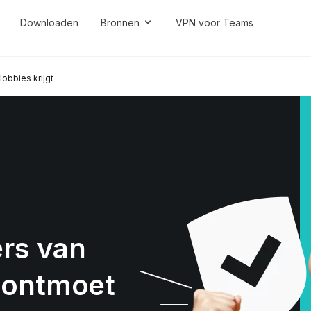
Downloaden
Bronnen
VPN voor Teams
obbies krijgt
rs van
g ontmoet