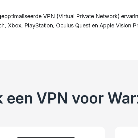
eoptimaliseerde VPN (Virtual Private Network) ervaring
ch
,
Xbox
,
PlayStation
,
Oculus Quest
en
Apple Vision P
ik een VPN voor Wa