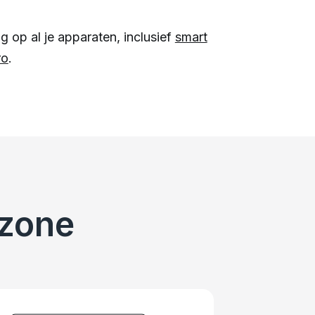
 op al je apparaten, inclusief
smart
ro
.
rzone