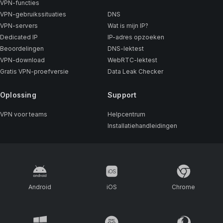
VPN-functies
VPN-gebruikssituaties
DNS
VPN-servers
Wat is mijn IP?
Dedicated IP
IP-adres opzoeken
Beoordelingen
DNS-lektest
VPN-download
WebRTC-lektest
Gratis VPN-proefversie
Data Leak Checker
Oplossing
Support
VPN voor teams
Helpcentrum
Installatiehandleidingen
Android
iOS
Chrome