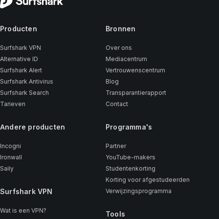
Producten
Bronnen
Surfshark VPN
Over ons
Alternative ID
Mediacentrum
Surfshark Alert
Vertrouwenscentrum
Surfshark Antivirus
Blog
Surfshark Search
Transparantierapport
Tarieven
Contact
Andere producten
Programma's
Incogni
Partner
Ironwall
YouTube-makers
Saily
Studentenkorting
Korting voor afgestudeerden
Surfshark VPN
Verwijzingsprogramma
Wat is een VPN?
Tools