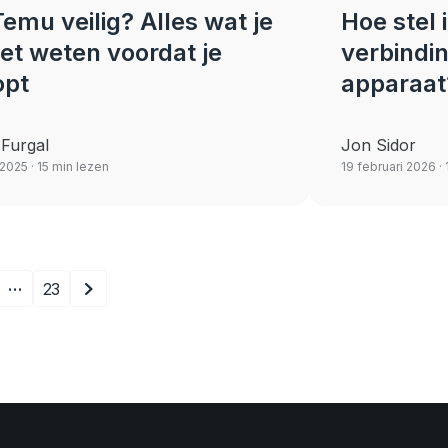
Temu veilig? Alles wat je
Hoe stel
t weten voordat je
verbindin
opt
apparaat
 Furgal
Jon Sidor
 2025
· 15 min lezen
19 februari 2026
· 
…
23