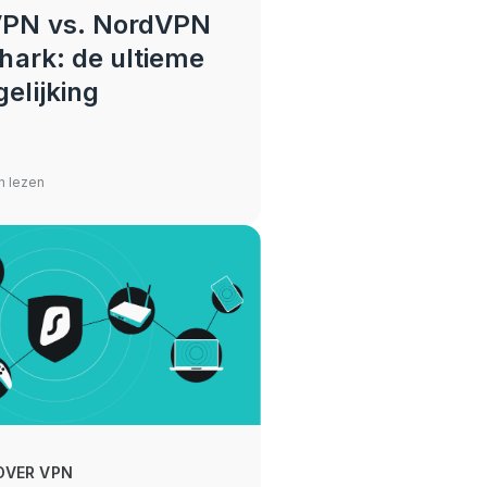
VPN vs. NordVPN
hark: de ultieme
elijking
n lezen
OVER VPN