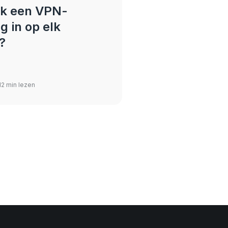
 ik een VPN-
g in op elk
?
12 min lezen