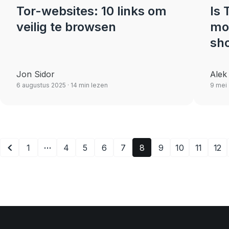
Tor-websites: 10 links om
Is 
veilig te browsen
moe
sh
Jon Sidor
Alek
6 augustus 2025
· 14 min lezen
9 mei
…
1
4
5
6
7
8
9
10
11
12