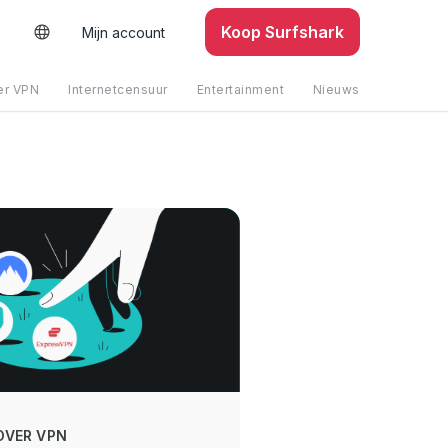
Koop Surfshark
Mijn account
er VPN
Internetcensuur
Entertainment
Nieuws
OVER VPN