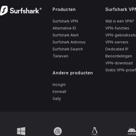
Producten
Surfshark VP
Surfshark VPN
Wat is een VPN?
Alternative ID
VPN-functies
Surfshark Alert
VPN-gebruikssitu
Surfshark Antivirus
VPN-servers
Surfshark Search
Dedicated IP
Tarieven
Beoordelingen
VPN-download
Gratis VPN-proef
Andere producten
Incogni
Ironwall
Saily