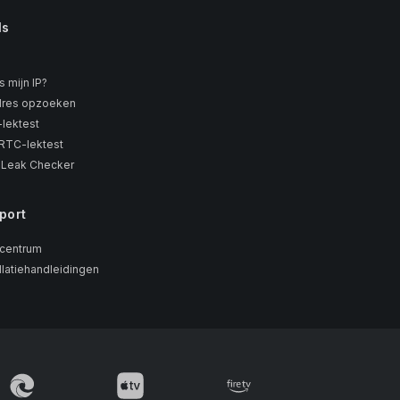
ls
s mijn IP?
dres opzoeken
lektest
TC-lektest
 Leak Checker
port
centrum
llatiehandleidingen