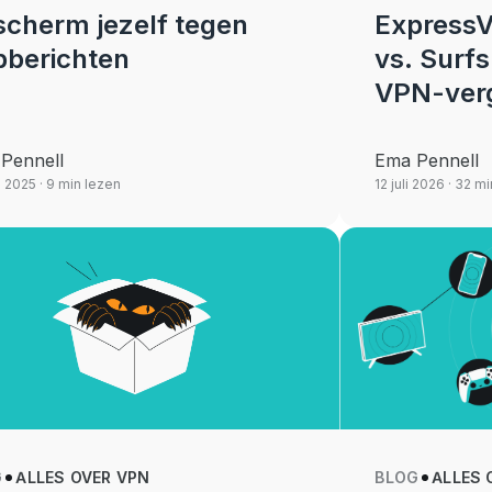
scherm jezelf tegen
Express
pberichten
vs. Surfs
VPN-verg
Pennell
Ema Pennell
il 2025
· 9 min lezen
12 juli 2026
· 32 mi
G
ALLES OVER VPN
BLOG
ALLES 