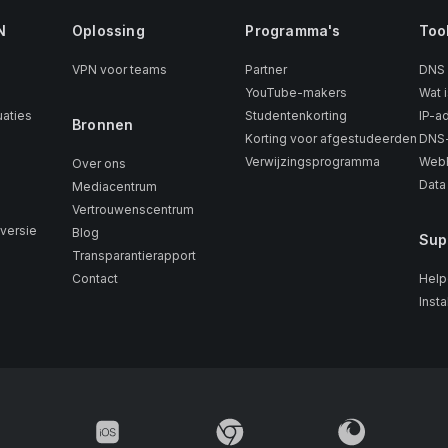
N
Oplossing
Programma's
Too
VPN voor teams
Partner
DNS
YouTube-makers
Wat i
aties
Studentenkorting
IP-a
Bronnen
Korting voor afgestudeerden
DNS-
Verwijzingsprogramma
WebR
Over ons
Data
Mediacentrum
Vertrouwenscentrum
versie
Blog
Sup
Transparantierapport
Contact
Help
Insta