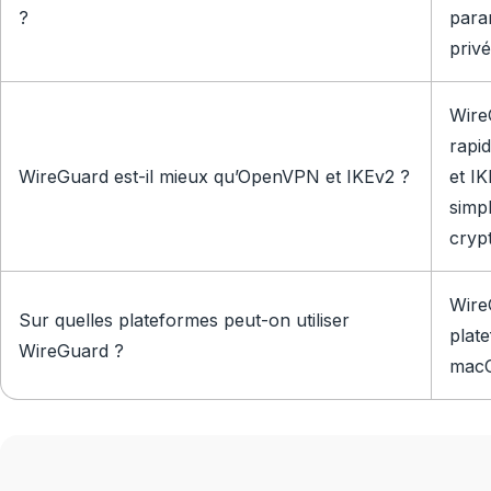
?
para
privé
Wire
rapi
WireGuard est-il mieux qu’OpenVPN et IKEv2 ?
et I
simpl
cryp
Wire
Sur quelles plateformes peut-on utiliser
plat
WireGuard ?
macO