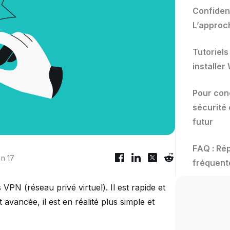
Confident
L’approc
Tutoriel
installe
Pour conc
sécurité 
futur
FAQ : Ré
in 17
fréquent
 VPN (réseau privé virtuel). Il est rapide et
 avancée, il est en réalité plus simple et