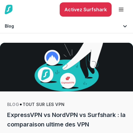
Activez Surfshark
Blog
Astuces et Conseils
Sécurité des appareils mobiles
Technologie
Sécurité Internet
BLOG
TOUT SUR LES VPN
ExpressVPN vs NordVPN vs Surfshark : la
comparaison ultime des VPN